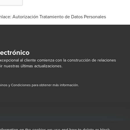
nlace:
Autorización Tratamiento de Datos Personales
lectrónico
cepcional al cliente comienza con la construcción de relaciones
ir nuestras últimas actualizaciones.
inos y Condiciones para obtener más información.
dow/tab
new window/tab
information on the cookies we use and how to delete or block