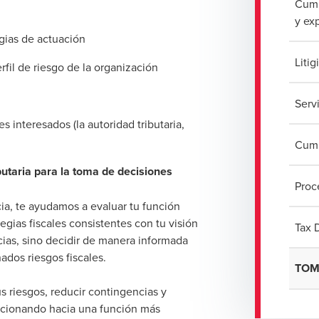
Cump
y ex
egias de actuación
Litig
fil de riesgo de la organización
l
Serv
 interesados (la autoridad tributaria,
Cump
utaria para la toma de decisiones
Proc
ia, te ayudamos a evaluar tu función
ategias fiscales consistentes con tu visión
Tax 
cias, sino decidir de manera informada
ados riesgos fiscales.
TO
us riesgos, reducir contingencias y
olucionando hacia una función más