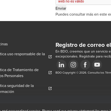
Puedes consultar más en este e
Registro de correo e
cinas
En BDO, creemos que un servicio ex
ítica uso responsable de la
excepcionales. Regístrate para recib
pens in a new window/tab
ítica de Tratamiento de
w/tab
Opens in a new window/tab
BDO Copyright © 2026. Consulta los Térm
Opens in a new window/tab
Opens in a new win
Opens in a 
Opens in a new window/tab
os Personales
ítica seguridad de la
Opens in a new window/tab
ormación
e and personalized service. Please read our privacy statement for more 