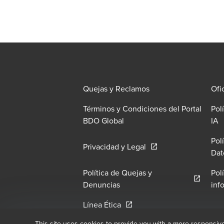
Quejas y Reclamos
Ofi
Términos y Condiciones del Portal
Pol
O
BDO Global
IA
Pol
Opens in a new windo
Privacidad y Legal
Dat
Política de Quejas y
Pol
Opens in a new window/tab
Denuncias
inf
Opens in a new window/tab
Línea Ética
This site uses cookies to provide you with a more responsiv