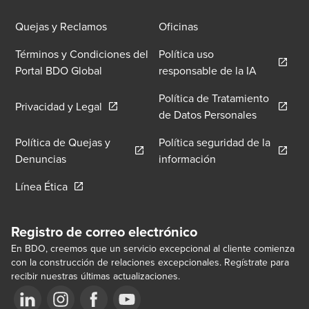
Quejas y Reclamos
Oficinas
Términos y Condiciones del
Política uso
Opens in 
Portal BDO Global
responsable de la IA
Política de Tratamiento
Opens in a new window/tab
Privacidad y Legal
Opens in 
de Datos Personales
Política de Quejas y
Política seguridad de la
Opens in a new window/tab
Opens in a new wi
Denuncias
información
Opens in a new window/tab
Línea Ética
Registro de correo electrónico
En BDO, creemos que un servicio excepcional al cliente comienza
con la construcción de relaciones excepcionales. Regístrate para
recibir nuestras últimas actualizaciones.